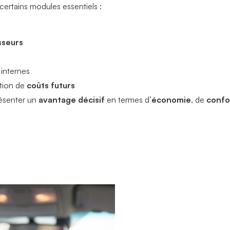
ertains modules essentiels :
sseurs
 internes
ation de
coûts futurs
résenter un
avantage décisif
en termes d’
économie
, de
confo