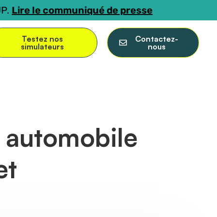
e communiqué de presse
Testez nos
Contactez-
simulateurs
nous
e automobile
et