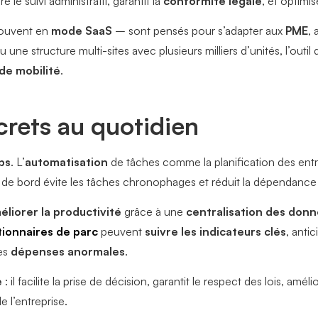
re le suivi administratif, garantit la
conformité légale
, et optimis
ouvent en
mode SaaS
– sont pensés pour s’adapter aux
PME
,
ne structure multi-sites avec plusieurs milliers d’unités, l’outil
 de mobilité
.
rets au quotidien
ps
. L’
automatisation
de tâches comme la planification des entre
 de bord évite les tâches chronophages et réduit la dépendance 
éliorer la productivité
grâce à une
centralisation des don
tionnaires de parc
peuvent
suivre les indicateurs clés
, anti
les
dépenses anormales
.
e
: il facilite la prise de décision, garantit le respect des lois, amél
e l’entreprise.