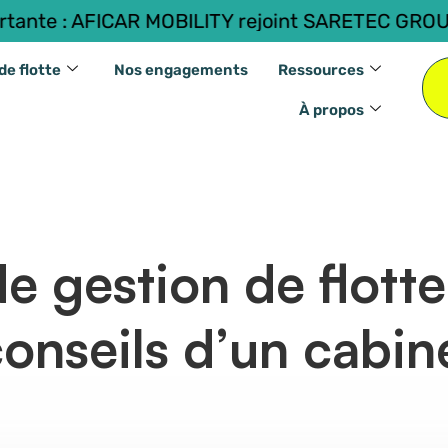
AFICAR MOBILITY rejoint SARETEC GROUP.
Lire l
de flotte
Nos engagements
Ressources
À propos
de gestion de flott
conseils d’un cabin