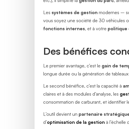
etc.), il simplifie la
gestion du parc
, amélio
Les
systèmes de gestion
modernes – s
vous soyez une société de 30 véhicules ou u
fonctions internes
, et à votre
politique
Des bénéfices conc
Le premier avantage, c’est le
gain de tem
longue durée ou la génération de tableaux
Le second bénéfice, c’est la capacité à
am
claires et à des modules d’analyse, les
ges
consommation de carburant, et identifier 
L’outil devient un
partenaire stratégiqu
d’
optimisation de la gestion
à l’échelle d