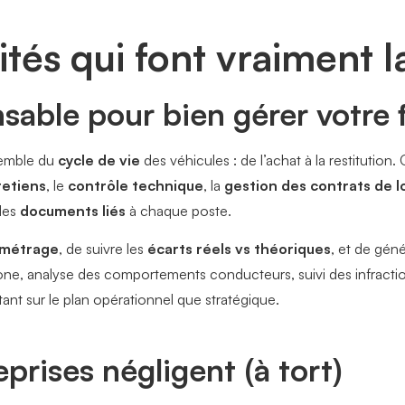
ités qui font vraiment l
sable pour bien gérer votre f
semble du
cycle de vie
des véhicules : de l’achat à la restitution
retiens
, le
contrôle technique
, la
gestion des contrats de l
 les
documents liés
à chaque poste.
lométrage
, de suivre les
écarts réels vs théoriques
, et de gén
bone, analyse des comportements conducteurs, suivi des infract
 tant sur le plan opérationnel que stratégique.
prises négligent (à tort)