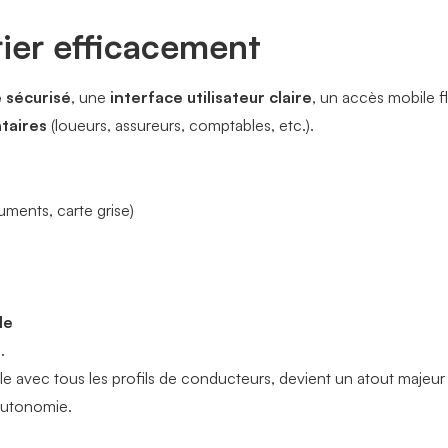
rier efficacement
e sécurisé
, une
interface utilisateur claire
, un accès mobile f
taires
(loueurs, assureurs, comptables, etc.).
uments, carte grise)
le
e
.
le avec tous les profils de conducteurs, devient un atout majeu
autonomie.