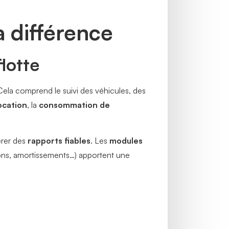
a différence
lotte
. Cela comprend le suivi des véhicules, des
ocation
, la
consommation de
érer des
rapports fiables
. Les
modules
ions, amortissements…) apportent une