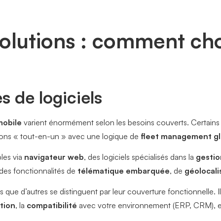
lutions : comment choi
s de logiciels
mobile
varient énormément selon les besoins couverts. Certain
ions « tout-en-un » avec une logique de
fleet management gl
bles via
navigateur web
, des logiciels spécialisés dans la
gestio
 des fonctionnalités de
télématique embarquée
, de
géolocali
is que d’autres se distinguent par leur couverture fonctionnelle. 
ation
, la
compatibilité
avec votre environnement (ERP, CRM), et