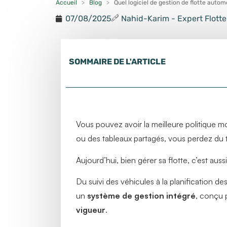
Accueil
>
Blog
>
Quel logiciel de gestion de flotte autom
07/08/2025
Nahid-Karim - Expert Flott
SOMMAIRE DE L'ARTICLE
Vous pouvez avoir la meilleure politique m
ou des tableaux partagés, vous perdez du t
Aujourd’hui, bien gérer sa flotte, c’est auss
Du suivi des véhicules à la planification d
un
système de gestion intégré
, conçu p
vigueur
.