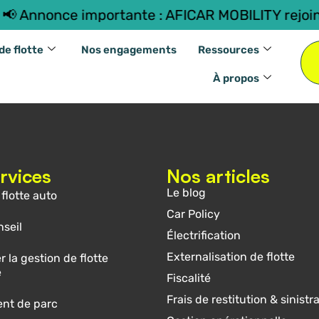
 Annonce importante : AFICAR MOBILITY rejoin
de flotte
Nos engagements
Ressources
À propos
rvices
Nos articles
Le blog
flotte auto
Car Policy
nseil
Électrification
Externalisation de flotte
r la gestion de flotte
e
Fiscalité
Frais de restitution & sinistra
nt de parc